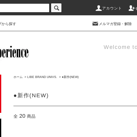
アカウント
プから探す
メルマガ登録・解除
Welcome t
ホーム
>
LIBE BRAND UNIVS.
>
●新作(NEW)
●新作(NEW)
20
全
商品