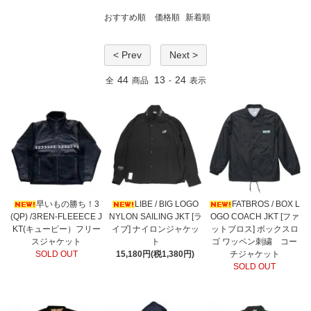
おすすめ順
価格順
新着順
< Prev
Next >
44
13
24
全
商品
-
表示
早いもの勝ち！3
LIBE / BIG LOGO
FATBROS / BOX L
(QP) /3REN-FLEEECE J
NYLON SAILING JKT [ラ
OGO COACH JKT [ファ
KT(キューピー）フリー
イブ] ナイロンジャケッ
ットブロス] ボックスロ
スジャケット
ト
ゴ ワッペン刺繍 コー
SOLD OUT
15,180円(税1,380円)
チジャケット
SOLD OUT