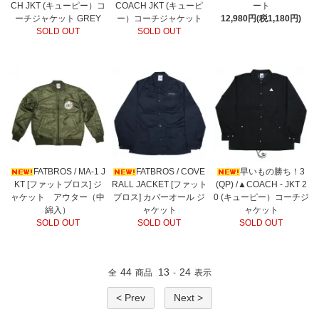
CH JKT (キューピー）コ
COACH JKT (キューピ
ート
ーチジャケット GREY
ー）コーチジャケット
12,980円(税1,180円)
SOLD OUT
SOLD OUT
FATBROS / MA-1 J
FATBROS / COVE
早いもの勝ち！3
KT [ファットブロス] ジ
RALL JACKET [ファット
(QP) /▲COACH - JKT 2
ャケット アウター（中
ブロス] カバーオール ジ
0 (キューピー）コーチジ
綿入）
ャケット
ャケット
SOLD OUT
SOLD OUT
SOLD OUT
44
13
24
全
商品
-
表示
< Prev
Next >