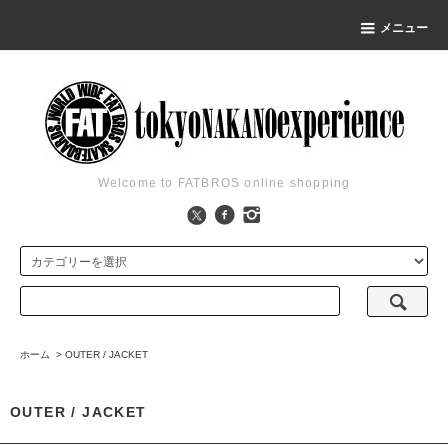
メニュー
Welcome to FATBROS online shopping
ホーム
>
OUTER / JACKET
OUTER / JACKET