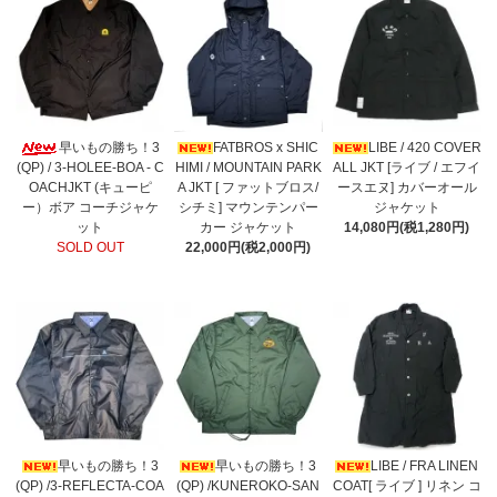
早いもの勝ち！3
FATBROS x SHIC
LIBE / 420 COVER
(QP) / 3-HOLEE-BOA - C
HIMI / MOUNTAIN PARK
ALL JKT [ライブ / エフイ
OACHJKT (キューピ
A JKT [ ファットブロス/
ースエヌ] カバーオール
ー）ボア コーチジャケ
シチミ] マウンテンパー
ジャケット
ット
カー ジャケット
14,080円(税1,280円)
SOLD OUT
22,000円(税2,000円)
早いもの勝ち！3
早いもの勝ち！3
LIBE / FRA LINEN
(QP) /3-REFLECTA-COA
(QP) /KUNEROKO-SAN
COAT[ ライブ ] リネン コ