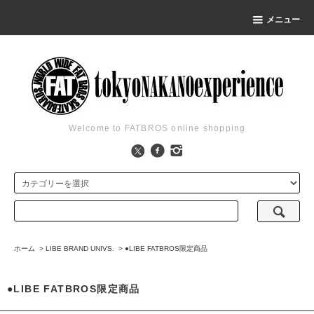
メニュー
Welcome to FATBROS online shopping
ホーム
>
LIBE BRAND UNIVS.
>
●LIBE FATBROS限定商品
●LIBE FATBROS限定商品