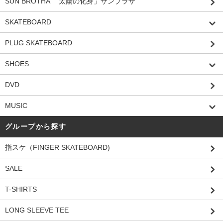
SUN BROTHA 「太陽の化身」サンブラザ
SKATEBOARD
PLUG SKATEBOARD
SHOES
DVD
MUSIC
グループから探す
指スケ（FINGER SKATEBOARD)
SALE
T-SHIRTS
LONG SLEEVE TEE