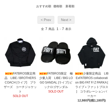
おすすめ順
価格順
新着順
< Prev
Next >
7
1
7
全
商品
-
表示
FATBROS限定商
FATBROS限定 極
少量限定商品 LIB
品 LIBE / BROTHERS
少量入荷 LIBE / BIG LO
ExFATBROS collaborati
COACH [ライブ] ブラ
GO SANDAL [ライブ] ビ
on BIG FAT F/ Z PARKA [
ザーズ コーチジャケッ
ックロゴサンダル
ライブ＋ファットブロス
ト
SOLD OUT
] コラボレーションパ
SOLD OUT
ーカー
12,980円(税1,180円)