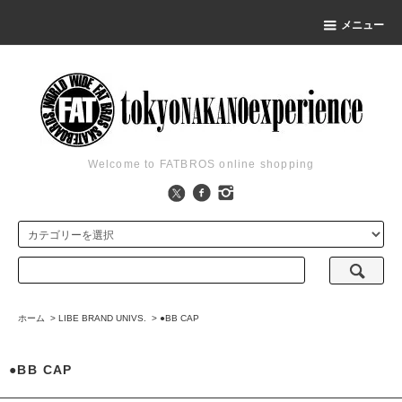
メニュー
Welcome to FATBROS online shopping
ホーム
>
LIBE BRAND UNIVS.
>
●BB CAP
●BB CAP