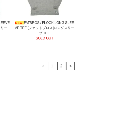
LEEVE
FATBROS / FLOCK LONG SLEE
スリー
VE TEE [ファットブロス]ロングスリー
ブ TEE
SOLD OUT
<
1
2
>