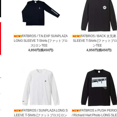
FATBROS / T.N.EXP SUNPLAZA
FATBROS / BACK 太兄弟
LONG SLEEVE T-Shirts [ファットブロ
SLEEVE T-Shirts [ファットブ
ス] ロンTEE
ンTEE
4,950円(税450円)
4,950円(税450円)
FATBROS / SUNPLAZA LONG S
FATBROS x PUSH PERIO
LEEVE T-Shirts [ファットブロス] ロン
/ Richard Hart Photo LONG SL