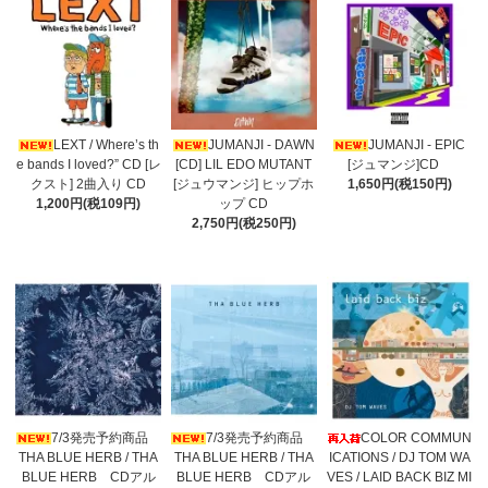
LEXT / Where’s th
JUMANJI - DAWN
JUMANJI - EPIC
e bands I loved?” CD [レ
[CD] LIL EDO MUTANT
[ジュマンジ]CD
クスト] 2曲入り CD
[ジュウマンジ] ヒップホ
1,650円(税150円)
1,200円(税109円)
ップ CD
2,750円(税250円)
7/3発売予約商品
7/3発売予約商品
COLOR COMMUN
THA BLUE HERB / THA
THA BLUE HERB / THA
ICATIONS / DJ TOM WA
BLUE HERB CDアル
BLUE HERB CDアル
VES / LAID BACK BIZ MI