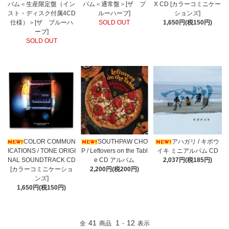
バム＜生産限定盤（イン
バム＜通常盤＞[ザ ブ
X CD [カラーコミニケー
スト・ディスク付属4CD
ルーハーブ]
ションズ]
仕様）＞[ザ ブルーハ
SOLD OUT
1,650円(税150円)
ーブ]
SOLD OUT
COLOR COMMUN
SOUTHPAW CHO
アハガリ / キボウ
ICATIONS / TONE ORIGI
P / Leftovers on the Tabl
イキ ミニアルバム CD
NAL SOUNDTRACK CD
e CD アルバム
2,037円(税185円)
[カラーコミニケーショ
2,200円(税200円)
ンズ]
1,650円(税150円)
41
1
12
全
商品
-
表示