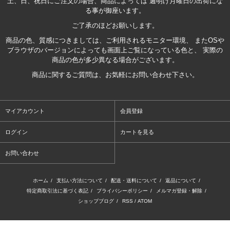
土、日、祝日にご注文の場合、商品によっては 週明け月曜日の出荷にな
る事が御座います。
ご了承のほどお願いします。
商品の色、質感につきましては、ご利用されるモニター環境、 またOSや
ブラウザのバージョンによっても画面上ご覧になっている色と、 実際の
商品の色が多少異なる場合がございます。
商品に関するご質問は、お気軽にお問い合わせ下さい。
マイアカウント
会員登録
ログイン
カートを見る
お問い合わせ
ホーム
/
支払い方法について
/
配送・送料について
/
返品について
/
特定商取引法に基づく表記
/
プライバシーポリシー
/
メルマガ登録・解除
/
ショップブログ
/
RSS
/
ATOM