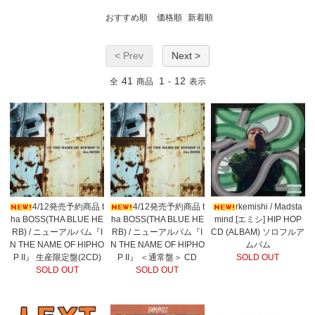
おすすめ順
価格順
新着順
< Prev
Next >
41
1
12
全
商品
-
表示
4/12発売予約商品 t
4/12発売予約商品 t
rkemishi / Madsta
ha BOSS(THA BLUE HE
ha BOSS(THA BLUE HE
mind [エミシ] HIP HOP
RB) / ニューアルバム『I
RB) / ニューアルバム『I
CD (ALBAM) ソロフルア
N THE NAME OF HIPHO
N THE NAME OF HIPHO
ムバム
P II』 生産限定盤(2CD)
P II』 ＜通常盤＞ CD
SOLD OUT
SOLD OUT
SOLD OUT