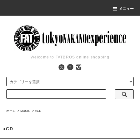
メニュー
Welcome to FATBROS online shopping
ホーム
>
MUSIC
>
●CD
●CD