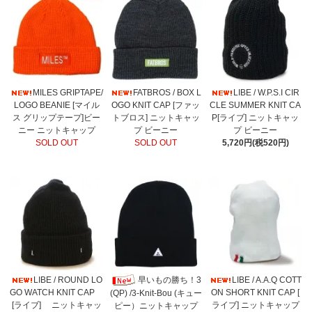
MILES GRIPTAPE/
FATBROS / BOX L
LIBE / W.P.S.I CIR
LOGO BEANIE [マイル
OGO KNIT CAP [ファッ
CLE SUMMER KNIT CA
ス グリップテープ]ビー
トブロス] ニットキャッ
P[ライブ] ニットキャッ
ニー ニットキャップ
プ ビーニー
プ ビーニー
SOLD OUT
SOLD OUT
5,720円(税520円)
LIBE / ROUND LO
早いもの勝ち！3
LIBE / A.A.Q COTT
GO WATCH KNIT CAP
ON SHORT KNIT CAP [
(QP) /3-Knit-Bou (キュー
[ライブ] ニットキャッ
ライブ] ニットキャップ
ピー）ニットキャップ