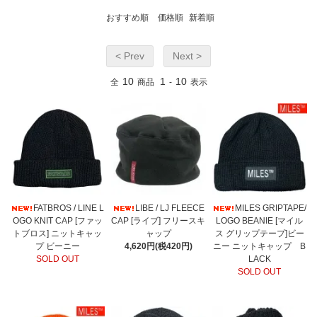
おすすめ順
価格順
新着順
< Prev
Next >
10
1
10
全
商品
-
表示
FATBROS / LINE L
LIBE / LJ FLEECE
MILES GRIPTAPE/
OGO KNIT CAP [ファッ
CAP [ライブ] フリースキ
LOGO BEANIE [マイル
トブロス] ニットキャッ
ャップ
ス グリップテープ]ビー
プ ビーニー
4,620円(税420円)
ニー ニットキャップ B
SOLD OUT
LACK
SOLD OUT