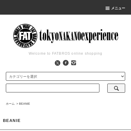
メニュー
Welcome to FATBROS online shopping
ホーム
>
BEANIE
BEANIE