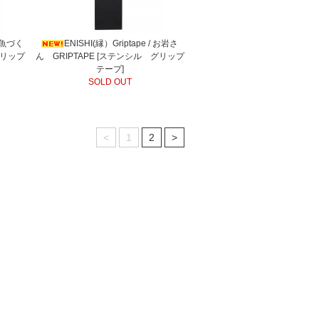
 金魚づく
ENISHI(縁）Griptape / お岩さ
グリップ
ん GRIPTAPE [ステンシル グリップ
テープ]
SOLD OUT
<
1
2
>