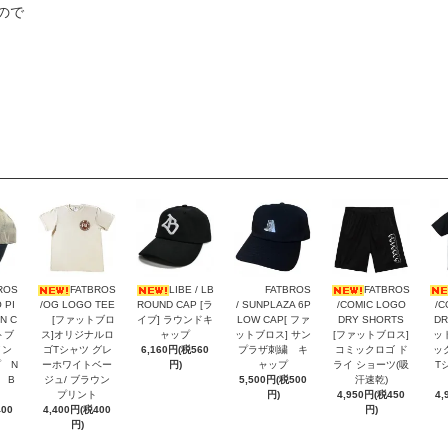
ので
ROS
FATBROS
LIBE / LB
FATBROS
FATBROS
 PI
/OG LOGO TEE
ROUND CAP [ラ
/ SUNPLAZA 6P
/COMIC LOGO
/C
N C
[ファットブロ
イブ] ラウンドキ
LOW CAP[ ファ
DRY SHORTS
DR
トブ
ス]オリジナルロ
ャップ
ットブロス] サン
[ファットブロス]
ッ
メン
ゴTシャツ グレ
6,160円(税560
プラザ刺繍 キ
コミックロゴ ド
ッ
 N
ーホワイトベー
円)
ャップ
ライ ショーツ(吸
T
N B
ジュ/ ブラウン
5,500円(税500
汗速乾)
プリント
円)
4,950円(税450
4,
400
4,400円(税400
円)
円)