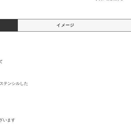
イメージ
て
でステンシルした
ざいます