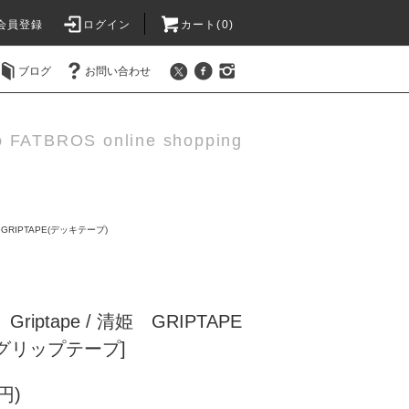
会員登録
ログイン
カート(0)
ブログ
お問い合わせ
o FATBROS online shopping
●GRIPTAPE(デッキテープ)
）Griptape / 清姫 GRIPTAPE
グリップテープ]
円)