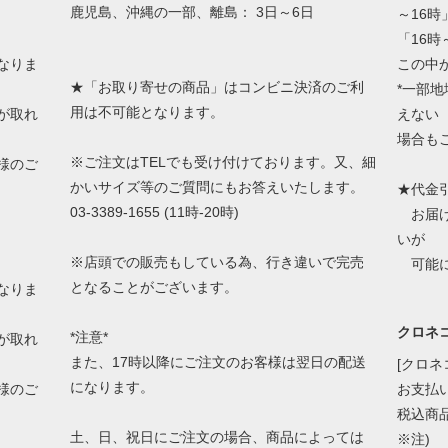
鹿児島、沖縄の一部、離島： 3日～6日
～16時
「16時
なりま
この中
★「お取り寄せの商品」はコンビニ決済のご利
*一部
用は不可能となります。
が取れ
えない
場合も
※ご注文はTELでも受け付けております。又、細
様のご
かいサイズ等のご質問にもお答えいたします。
★代金
03-3389-1655 (11時-20時)
お届け
いが
※店頭での販売もしている為、行き違いで完売
可能に
となることがございます。
なりま
クロネコ
*注意*
が取れ
また、17時以降にご注文のお客様は翌日の配送
[クロネ
になります。
様のご
お支払
税込商品
土、日、祝日にご注文の場合、商品によっては
※注)