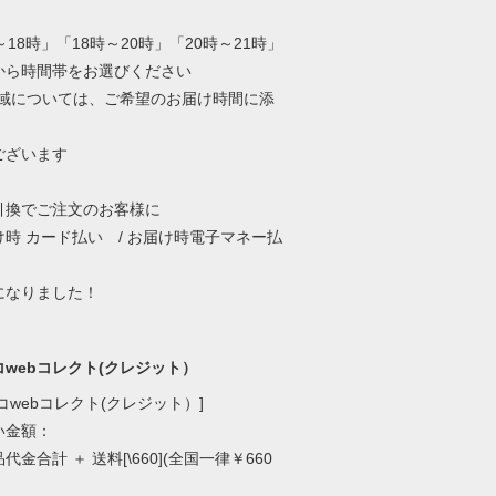
」
～18時」「18時～20時」「20時～21時」
から時間帯をお選びください
地域については、ご希望のお届け時間に添
ございます
引換でご注文のお客様に
時 カード払い / お届け時電子マネー払
なりました！
webコレクト(クレジット）
コwebコレクト(クレジット）]
い金額：
代金合計 ＋ 送料[\660](全国一律￥660