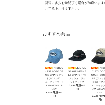
発送に多少お時間頂く場合が御座います
ご了承上ご注文下さい。
おすすめ商品
FATBROS
LIBE /ME
FATB
/ 1ST LOGO DE
SSAGE MESH J
/ 1ST LOGO
NIM CAP [ファッ
ET CAP [ライブ]
GMENT 2TO
トブロス] デニ
メッシュ ジェ
AP [ファッ
ム キャップ N
ットキャップ
ロス] ピグ
EWHATTAN B
7,480円(税680
ト キャップ
ODY
円)
EWHATTA
4,400円(税400
ODY
円)
4,400円(税
円)