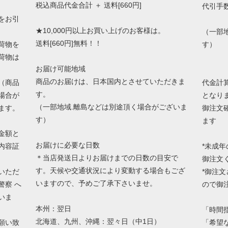
税込商品代金合計 ＋ 送料[660円]
代引手
をお引
★10,000円以上お買い上げのお客様は。
（一部
送料[660円]無料！！
荷物を
す）
荷物は
お届け可能地域
商品のお届けは、日本国内とさせていただきま
（商品
代金計
す。
場合が
となり
（一部地域.離島などは別途頂く場合がございま
ます。
御注文
す）
ます
金額と
お届けに必要な日数
内容証
*未成
＊当店発送日よりお届けまでの日数の目安で
御注文
す。天候や交通状況により変動する場合もござ
いただ
*御注
いますので、予めご了承下さいませ。
警察 へ
ので御
いま
本州：翌日
「時間
北海道、九州、沖縄：翌々日（中1日）
願い致
「希望な