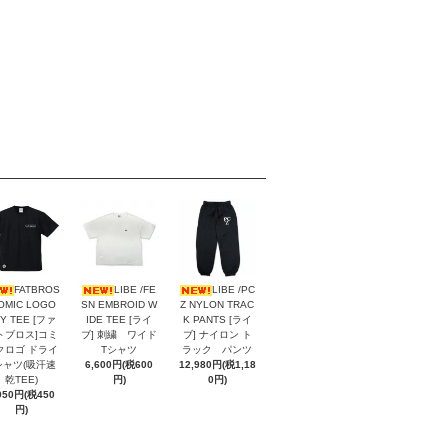
FATBROS
LIBE /FE
LIBE /PC
OMIC LOGO
SN EMBROID W
Z NYLON TRAC
Y TEE [ファ
IDE TEE [ライ
K PANTS [ライ
トブロス]コミ
ブ] 刺繍 ワイド
ブ] ナイロン ト
クロゴ ドライ
Tシャツ
ラック パンツ
シャツ(吸汗速
6,600円(税600
12,980円(税1,18
乾TEE)
円)
0円)
950円(税450
円)