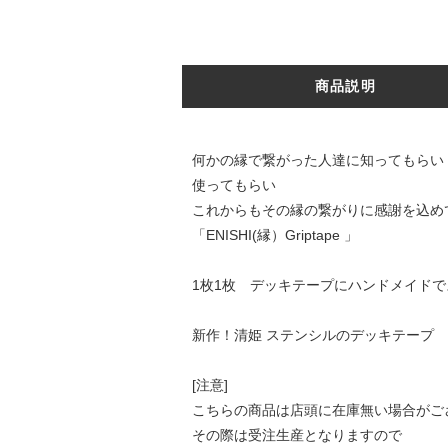
商品説明
何かの縁で繋がった人達に知ってもらい
使ってもらい
これからもその縁の繋がりに感謝を込め
「ENISHI(縁）Griptape 」
1枚1枚 デッキテープにハンドメイド
新作！清姫 ステンシルのデッキテープ
[注意]
こちらの商品は店頭に在庫無い場合がご
その際は受注生産となりますので