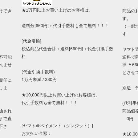
★1万円以上お買い上げのお客様は。
けでき
商品の
す。
送料分[660円]＋代引手数料も全て無料！！！
（一部
す
[代金引換]
税込商品代金合計＋送料[660円]＋代金引換手数
ヤマト
料
不可能
送料で
れませ
律 ￥66
(代金引換手数料)
とさせ
1万円未満 / 330円
責任に
しま
別途 
★10,000円以上お買い上げのお客様は。
代引手数料も全て無料！！！
(代引手
函され
商品価
まで直
0円 ～
[ヤマト＠ペイメント（クレジット）]
下さ
お支払い金額：
★10,