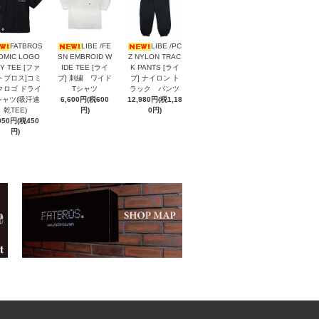
FATBROS
LIBE /FE
LIBE /PC
OMIC LOGO
SN EMBROID W
Z NYLON TRAC
Y TEE [ファ
IDE TEE [ライ
K PANTS [ライ
トブロス]コミ
ブ] 刺繍 ワイド
ブ] ナイロン ト
クロゴ ドライ
Tシャツ
ラック パンツ
シャツ(吸汗速
6,600円(税600
12,980円(税1,18
乾TEE)
円)
0円)
950円(税450
円)