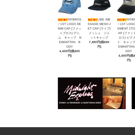
FATBROS
LIBE /ME
FATB
/ 1ST LOGO DE
SSAGE MESH J
/ 1ST LOGO
NIM CAP [ファッ
ET CAP [ライブ]
GMENT 2TO
トブロス] デニ
メッシュ ジェ
AP [ファッ
ム キャップ N
ットキャップ
ロス] ピグ
EWHATTAN B
7,480円(税680
ト キャップ
ODY
円)
EWHATTA
4,400円(税400
ODY
円)
4,400円(税
円)