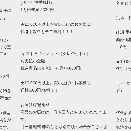
(代金引換手数料)
とさせ
1万円未満 / 330円
責任に
しま
別途 
★10,000円以上お買い上げのお客様は。
代引手数料も全て無料！！！
(代引手
函され
商品価
まで直
0円 ～
[ヤマト＠ペイメント（クレジット）]
下さ
お支払い金額：
★10,
税込商品代金合計 ＋ 送料[660円]
代引手
をお引
★10,000円以上お買い上げのお客様は。
（一部
送料[660円]無料！！
荷物を
す）
荷物は
お届け可能地域
商品のお届けは、日本国内とさせていただきま
（商品
代金計
す。
場合が
となり
（一部地域.離島などは別途頂く場合がございま
ます。
御注文