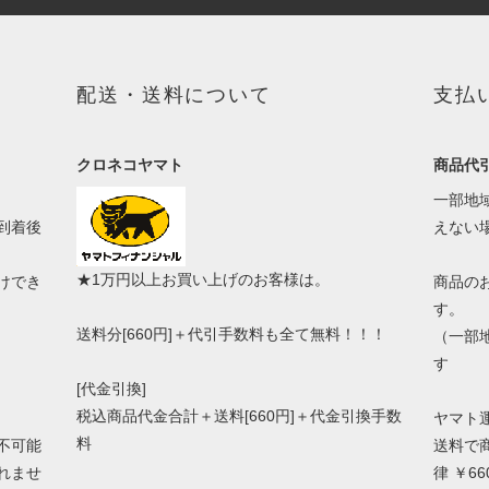
配送・送料について
支払
クロネコヤマト
商品代
一部地
到着後
えない
★1万円以上お買い上げのお客様は。
けでき
商品の
す。
送料分[660円]＋代引手数料も全て無料！！！
（一部
す
[代金引換]
税込商品代金合計＋送料[660円]＋代金引換手数
ヤマト
料
不可能
送料で
れませ
律 ￥66