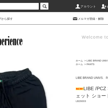
アカウント
プから探す
メルマガ登録・解除
Welcome t
ホーム
>
LIBE BRAND UNIV
ホーム
>
PANTS
LIBE BRAND UNIVS.
P
LIBE /PC
ェット ショー
LB26003