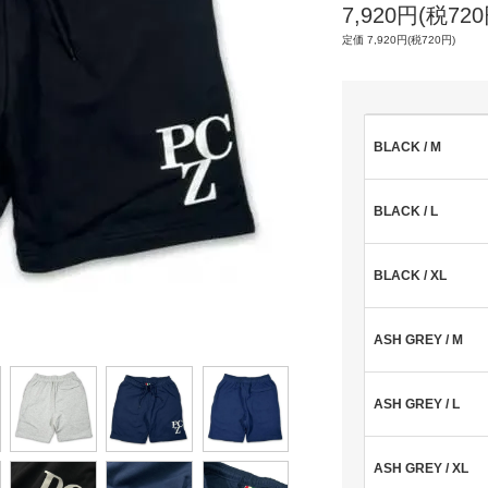
7,920円(税720
定価 7,920円(税720円)
BLACK / M
BLACK / L
BLACK / XL
ASH GREY / M
ASH GREY / L
ASH GREY / XL