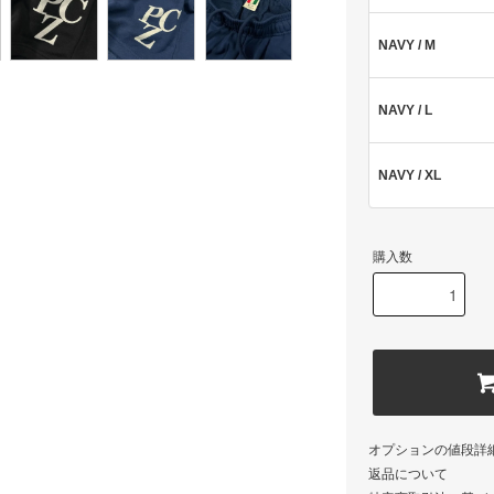
NAVY / M
NAVY / L
NAVY / XL
購入数
オプションの値段詳
返品について