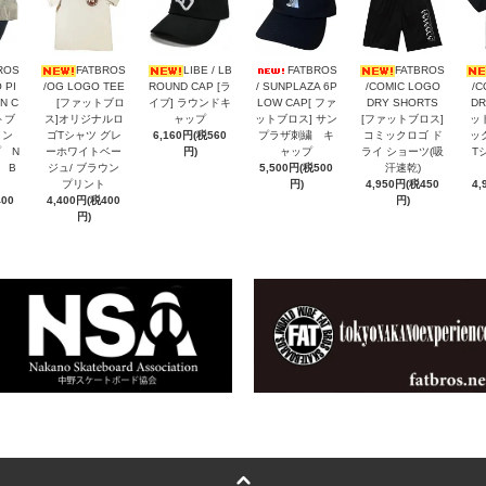
ROS
FATBROS
LIBE / LB
FATBROS
FATBROS
 PI
/OG LOGO TEE
ROUND CAP [ラ
/ SUNPLAZA 6P
/COMIC LOGO
/C
N C
[ファットブロ
イブ] ラウンドキ
LOW CAP[ ファ
DRY SHORTS
DR
トブ
ス]オリジナルロ
ャップ
ットブロス] サン
[ファットブロス]
ッ
メン
ゴTシャツ グレ
6,160円(税560
プラザ刺繍 キ
コミックロゴ ド
ッ
 N
ーホワイトベー
円)
ャップ
ライ ショーツ(吸
T
N B
ジュ/ ブラウン
5,500円(税500
汗速乾)
プリント
円)
4,950円(税450
4,
400
4,400円(税400
円)
円)