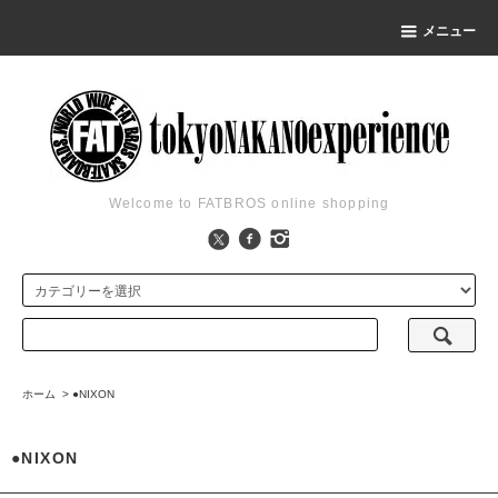
メニュー
Welcome to FATBROS online shopping
ホーム
>
●NIXON
●NIXON