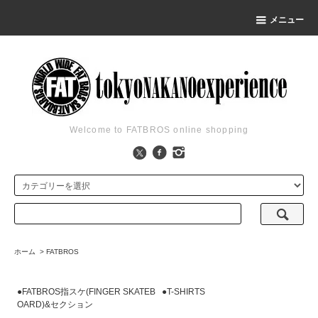
メニュー
Welcome to FATBROS online shopping
ホーム
>
FATBROS
●FATBROS指スケ(FINGER SKATEB
●T-SHIRTS
OARD)&セクション