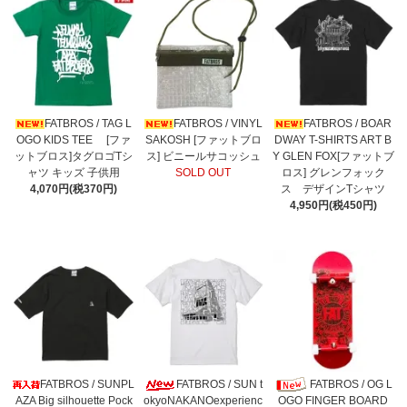
FATBROS / TAG L
FATBROS / VINYL
FATBROS / BOAR
OGO KIDS TEE [ファ
SAKOSH [ファットブロ
DWAY T-SHIRTS ART B
ットブロス]タグロゴTシ
ス] ビニールサコッシュ
Y GLEN FOX[ファットブ
ャツ キッズ 子供用
SOLD OUT
ロス] グレンフォック
4,070円(税370円)
ス デザインTシャツ
4,950円(税450円)
FATBROS / SUNPL
FATBROS / SUN t
FATBROS / OG L
AZA Big silhouette Pock
okyoNAKANOexperienc
OGO FINGER BOARD