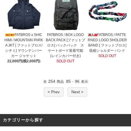
FATBROS x SHIC
FATBROS / BOX LOGO
FATBROS / PATTE
HIMI / MOUNTAIN PARK
BACK PACK [ファットブ
RNED LOGO SHOLDER
A JKT [ ファットブロス/
ロス] バックパック ス
BAND [ ファットブロス]
シチミ] マウンテンパー
ケートボード装着可能
収縮ショルダー バンド
カー ジャケット
(レインカバー付き)
SOLD OUT
22,000円(税2,000円)
SOLD OUT
254
85
96
全
商品
-
表示
< Prev
Next >
カテゴリーから探す