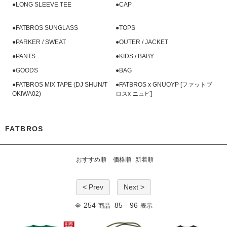
●LONG SLEEVE TEE
●CAP
●FATBROS SUNGLASS
●TOPS
●PARKER / SWEAT
●OUTER / JACKET
●PANTS
●KIDS / BABY
●GOODS
●BAG
●FATBROS MIX TAPE (DJ SHUN/T
●FATBROS x GNUOYP [ファットブ
OKIWA02)
ロスx ニュピ]
FATBROS
おすすめ順
価格順
新着順
< Prev
Next >
254
85
96
全
商品
-
表示