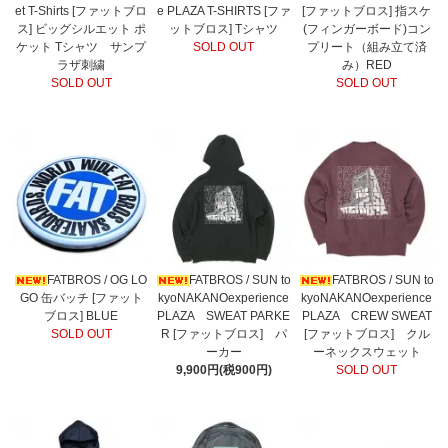
et T-Shirts [ファットブロ
e PLAZA T-SHIRTS [ファ
[ファットブロス] 指スケ
ス] ビッグシルエット ポ
ットブロス] Tシャツ
(フィンガーボード)コン
ケット Tシャツ サンプ
SOLD OUT
プリート（組み立て済
ラザ刺繍
み）RED
SOLD OUT
SOLD OUT
FATBROS / OG LO
FATBROS / SUN to
FATBROS / SUN to
GO 缶バッチ [ファット
kyoNAKANOexperience
kyoNAKANOexperience
ブロス] BLUE
PLAZA SWEAT PARKE
PLAZA CREW SWEAT
SOLD OUT
R [ファットブロス] パ
[ファットブロス] クル
ーカー
ーネックスウェット
9,900円(税900円)
SOLD OUT