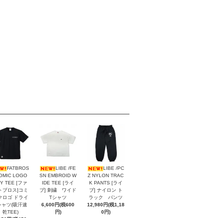
FATBROS
LIBE /FE
LIBE /PC
OMIC LOGO
SN EMBROID W
Z NYLON TRAC
Y TEE [ファ
IDE TEE [ライ
K PANTS [ライ
トブロス]コミ
ブ] 刺繍 ワイド
ブ] ナイロン ト
クロゴ ドライ
Tシャツ
ラック パンツ
シャツ(吸汗速
6,600円(税600
12,980円(税1,18
乾TEE)
円)
0円)