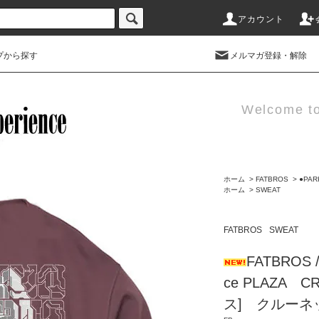
アカウント
プから探す
メルマガ登録・解除
Welcome t
ホーム
>
FATBROS
>
●PAR
ホーム
>
SWEAT
FATBROS
SWEAT
FATBROS /
ce PLAZA 
ス] クルーネ