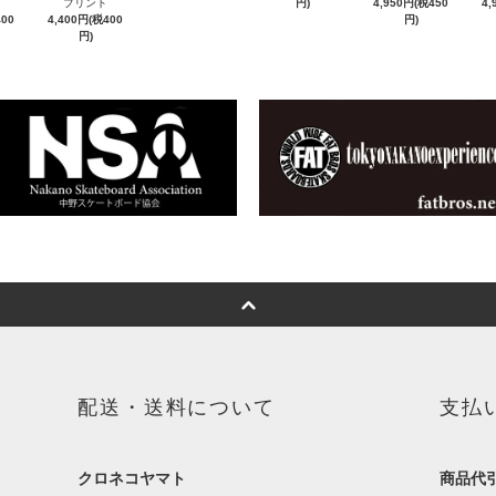
プリント
円)
4,950円(税450
4,
400
4,400円(税400
円)
円)
配送・送料について
支払
クロネコヤマト
商品代