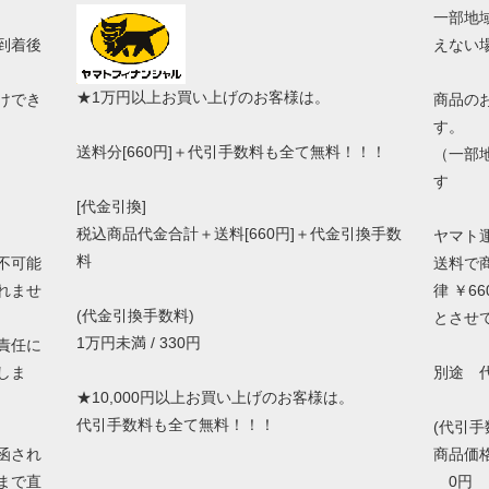
一部地
到着後
えない
★1万円以上お買い上げのお客様は。
けでき
商品の
す。
送料分[660円]＋代引手数料も全て無料！！！
（一部
す
[代金引換]
税込商品代金合計＋送料[660円]＋代金引換手数
ヤマト
料
不可能
送料で
れませ
律 ￥66
(代金引換手数料)
とさせ
1万円未満 / 330円
責任に
しま
別途 
★10,000円以上お買い上げのお客様は。
代引手数料も全て無料！！！
(代引手
函され
商品価
まで直
0円 ～