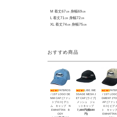
M 着丈67㎝ 身幅69㎝
L 着丈71㎝ 身幅72㎝
XL 着丈74㎝ 身幅75㎝
おすすめ商品
FATBROS
LIBE /ME
FATB
/ 1ST LOGO DE
SSAGE MESH J
/ 1ST LOGO
NIM CAP [ファッ
ET CAP [ライブ]
GMENT 2TO
トブロス] デニ
メッシュ ジェ
AP [ファッ
ム キャップ N
ットキャップ
ロス] ピグ
EWHATTAN B
7,480円(税680
ト キャップ
ODY
円)
EWHATTA