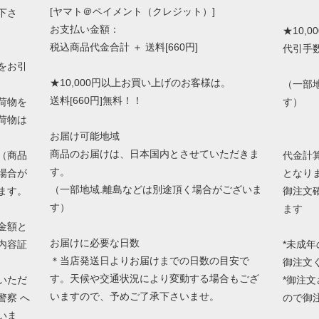
[ヤマト＠ペイメント（クレジット）]
下さ
お支払い金額：
★10,
税込商品代金合計 ＋ 送料[660円]
代引手
をお引
★10,000円以上お買い上げのお客様は。
（一部
送料[660円]無料！！
荷物を
す）
荷物は
お届け可能地域
商品のお届けは、日本国内とさせていただきま
（商品
代金計
す。
場合が
となり
（一部地域.離島などは別途頂く場合がございま
ます。
御注文
す）
ます
金額と
お届けに必要な日数
内容証
*未成
＊当店発送日よりお届けまでの日数の目安で
御注文
す。天候や交通状況により変動する場合もござ
いただ
*御注
いますので、予めご了承下さいませ。
警察 へ
ので御
いま