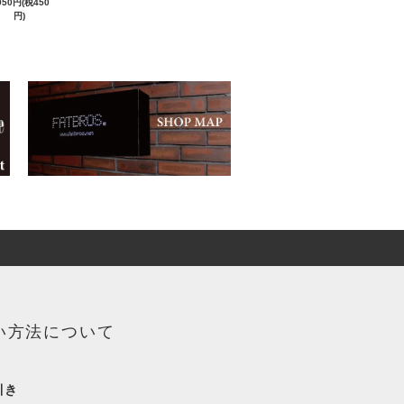
950円(税450
円)
い方法について
引き