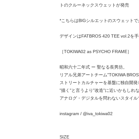
トのクルーネックスウェットが発売
*こちらはBIGシルエットのスウェット
デザインはFATBROS 420 TEE vol.2を
［TOKIWA02 as PSYCHO FRAME］
昭和六十二年式 ー 聖なる長男坊。
リアル兄弟アートチーム"TOKIWA BRO
ストリートカルチャーを基盤に独自開発した
"描く"と言うより"改造"に近いかもしれ
アナログ・デジタルを問わないスタイル
instagram / @iva_tokiwa02
SIZE