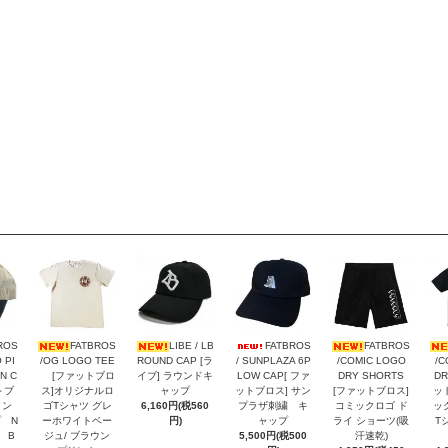
ROS
FATBROS
LIBE / LB
FATBROS
FATBROS
 PI
/OG LOGO TEE
ROUND CAP [ラ
/ SUNPLAZA 6P
/COMIC LOGO
/C
N C
[ファットブロ
イブ] ラウンドキ
LOW CAP[ ファ
DRY SHORTS
DR
トブ
ス]オリジナルロ
ャップ
ットブロス] サン
[ファットブロス]
ッ
メン
ゴTシャツ グレ
6,160円(税560
プラザ刺繍 キ
コミックロゴ ド
ッ
 N
ーホワイトベー
円)
ャップ
ライ ショーツ(吸
T
N B
ジュ/ ブラウン
5,500円(税500
汗速乾)