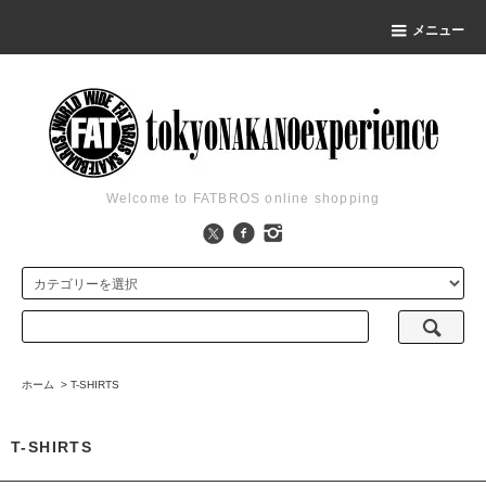
メニュー
Welcome to FATBROS online shopping
ホーム
>
T-SHIRTS
T-SHIRTS