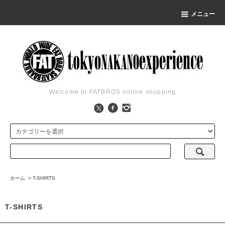
メニュー
Welcome to FATBROS online shopping
ホーム
>
T-SHIRTS
T-SHIRTS