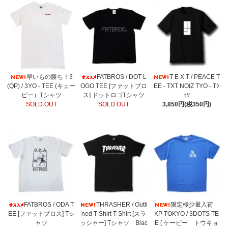
早いもの勝ち！3
FATBROS / DOT L
T E X T / PEACE T
(QP) / 3YO - TEE (キュー
OGO TEE [ファットブロ
EE - TXT NOIZ TYO - Tｼ
ピー）Tシャツ
ス] ドットロゴTシャツ
ｬﾂ
SOLD OUT
SOLD OUT
3,850円(税350円)
FATBROS / ODA T
THRASHER / Outli
限定極少量入荷
EE [ファットブロス] Tシ
ned T-Shirt T-Shirt [スラ
KP TOKYO / 3DOTS TE
ャツ
ッシャー] Tシャツ Blac
E [ ケーピー トウキョ