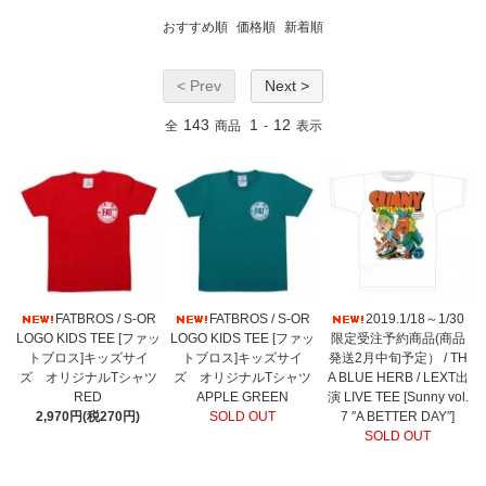
おすすめ順
価格順
新着順
< Prev
Next >
143
1
12
全
商品
-
表示
FATBROS / S-OR
FATBROS / S-OR
2019.1/18～1/30
LOGO KIDS TEE [ファッ
LOGO KIDS TEE [ファッ
限定受注予約商品(商品
トブロス]キッズサイ
トブロス]キッズサイ
発送2月中旬予定） / TH
ズ オリジナルTシャツ
ズ オリジナルTシャツ
A BLUE HERB / LEXT出
RED
APPLE GREEN
演 LIVE TEE [Sunny vol.
2,970円(税270円)
SOLD OUT
7 ″A BETTER DAY″]
SOLD OUT