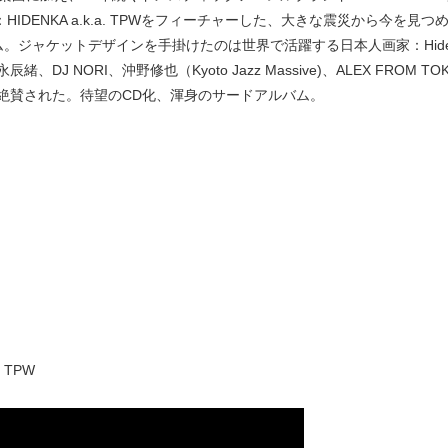
HIDENKA a.k.a. TPWをフィーチャーした、大きな震災から今を見
ャケットデザインを手掛けたのは世界で活躍する日本人画家：Hideyuki
RI、沖野修也（Kyoto Jazz Massive)、ALEX FROM TOKYO(Tokyo
絶賛された。待望のCD化、渾身のサードアルバム。
. TPW