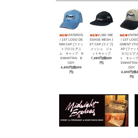
FATBROS
LIBE /ME
FATB
/ 1ST LOGO DE
SSAGE MESH J
/ 1ST LOGO
NIM CAP [ファッ
ET CAP [ライブ]
GMENT 2TO
トブロス] デニ
メッシュ ジェ
AP [ファッ
ム キャップ N
ットキャップ
ロス] ピグ
EWHATTAN B
7,480円(税680
ト キャップ
ODY
円)
EWHATTA
4,400円(税400
ODY
円)
4,400円(税
円)