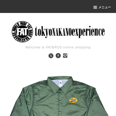
メニュー
Welcome to FATBROS online shopping