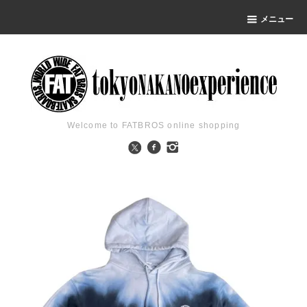
メニュー
Welcome to FATBROS online shopping