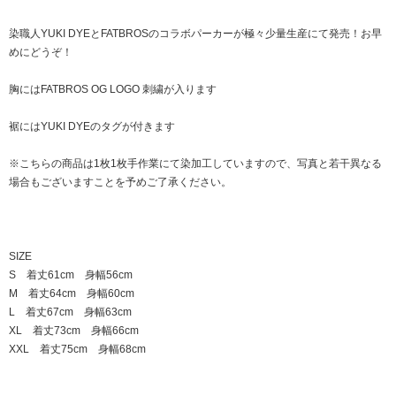
染職人YUKI DYEとFATBROSのコラボパーカーが極々少量生産にて発売！お早
めにどうぞ！
胸にはFATBROS OG LOGO 刺繍が入ります
裾にはYUKI DYEのタグが付きます
※こちらの商品は1枚1枚手作業にて染加工していますので、写真と若干異なる
場合もございますことを予めご了承ください。
SIZE
S 着丈61cm 身幅56cm
M 着丈64cm 身幅60cm
L 着丈67cm 身幅63cm
XL 着丈73cm 身幅66cm
XXL 着丈75cm 身幅68cm