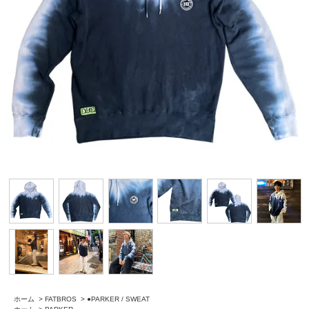
ホーム
>
FATBROS
>
●PARKER / SWEAT