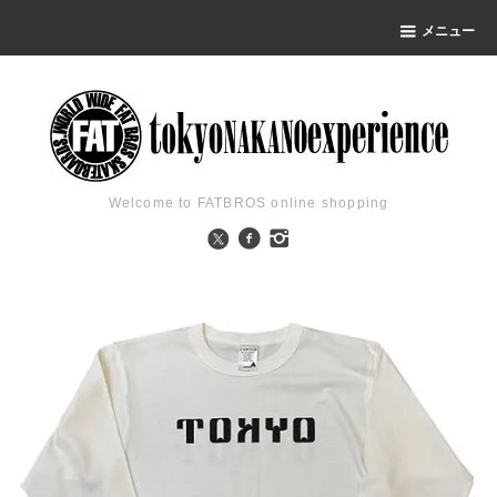
メニュー
Welcome to FATBROS online shopping