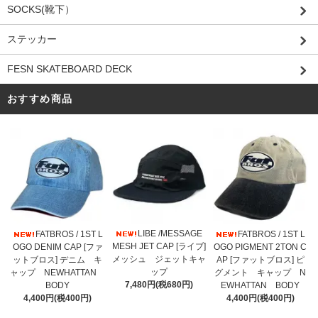
SOCKS(靴下）
ステッカー
FESN SKATEBOARD DECK
おすすめ商品
LIBE /MESSAGE
FATBROS / 1ST L
FATBROS / 1ST L
MESH JET CAP [ライブ]
OGO DENIM CAP [ファ
OGO PIGMENT 2TON C
メッシュ ジェットキャ
ットブロス] デニム キ
AP [ファットブロス] ピ
ップ
ャップ NEWHATTAN
グメント キャップ N
7,480円(税680円)
BODY
EWHATTAN BODY
4,400円(税400円)
4,400円(税400円)