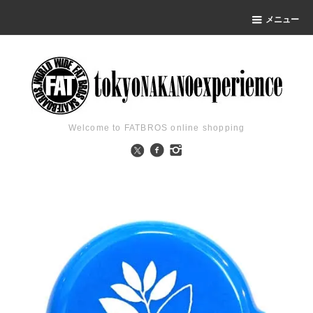
メニュー
Welcome to FATBROS online shopping