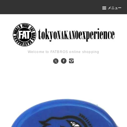
メニュー
Welcome to FATBROS online shopping