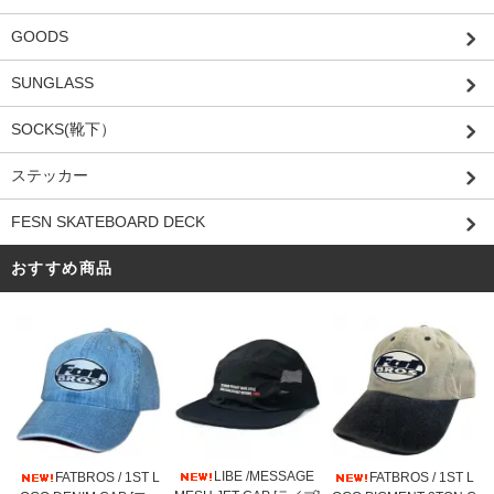
GOODS
SUNGLASS
SOCKS(靴下）
ステッカー
FESN SKATEBOARD DECK
おすすめ商品
LIBE /MESSAGE
FATBROS / 1ST L
FATBROS / 1ST L