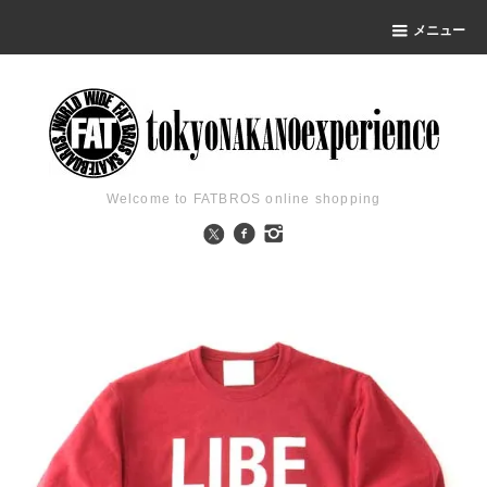
メニュー
Welcome to FATBROS online shopping