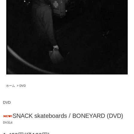
ホーム
>
DVD
DVD
SNACK skateboards / BONEYARD (DVD)
DV314