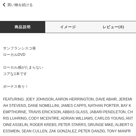
買い物を続ける
商品説明
イメージ
レビュー(0)
サンフランシスコ発
ローカルDVD
ローカル感がたまらない
コアな1本です
ボーナス有り！
FEATURING: JOEY JOHNSON, AARON HERRINGTON, DAVE ABAIR, JEREMI
AH STEVENS, DANE NOMELLINI, JAMES CAPPS, NATHAN PORTER, BAY K
EMPTHORNE, TRAVIS ERICKSON, ABBAS GLASS, JABARI PENDLETON, CH
RIS LUHRING, CODY MCENTIRE, ADRIAN WILLIAMS, CARLOS YOUNG, ANT
OINE ASSELIN, ROGER KREBS, PETER STARRS, GRUNGE MIKE, ALBERT G
ESSWEIN, SEAN CULLEN, ZAK GONZALEZ, PETER DANZIG, TONY MANFR