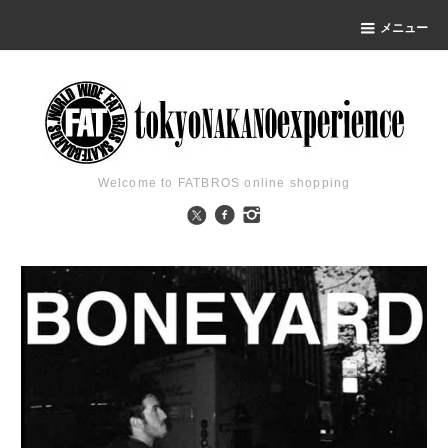
メニュー
Welcome to FATBROS online shopping