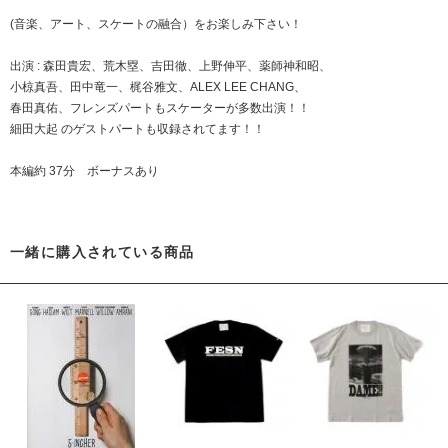
(音楽、アート、スケートの融合）をお楽しみ下さい！
出演 : 森田貴宏、荒木塁、吉田徹、上野伸平、薬師神和昭、
小椋真吾、田中竜一、梶谷雅文、ALEX LEE CHANG、
春田真佑、フレンズパートもスケーターが多数出演！！
細田大起 のゲストパートも収録されてます！！
本編約 37分 ボーナスあり
一緒に購入されている商品