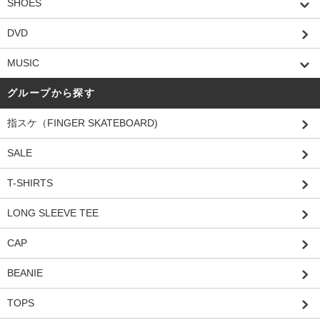
SHOES
DVD
MUSIC
グループから探す
指スケ（FINGER SKATEBOARD)
SALE
T-SHIRTS
LONG SLEEVE TEE
CAP
BEANIE
TOPS