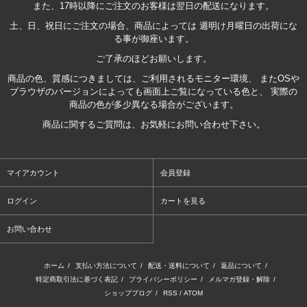
また、17時以降にご注文のお客様は翌日の配送になります。
土、日、祝日にご注文の場合、商品によっては 週明け月曜日の出荷にな
る事が御座います。
ご了承のほどお願いします。
商品の色、質感につきましては、ご利用されるモニター環境、 またOSや
ブラウザのバージョンによっても画面上ご覧になっている色と、 実際の
商品の色が多少異なる場合がございます。
商品に関するご質問は、お気軽にお問い合わせ下さい。
マイアカウント
会員登録
ログイン
カートを見る
お問い合わせ
ホーム
/
支払い方法について
/
配送・送料について
/
返品について
/
特定商取引法に基づく表記
/
プライバシーポリシー
/
メルマガ登録・解除
/
ショップブログ
/
RSS
/
ATOM