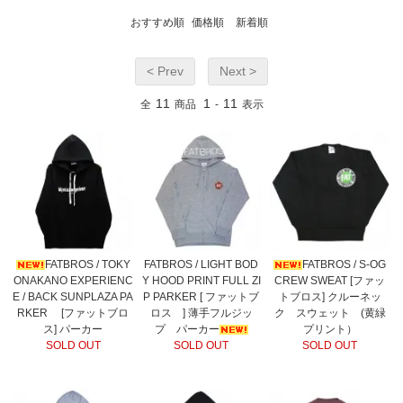
おすすめ順
価格順
新着順
< Prev
Next >
11
1
11
全
商品
-
表示
FATBROS / TOKY
FATBROS / LIGHT BOD
FATBROS / S-OG
ONAKANO EXPERIENC
Y HOOD PRINT FULL ZI
CREW SWEAT [ファッ
E / BACK SUNPLAZA PA
P PARKER [ ファットブ
トブロス] クルーネッ
RKER [ファットブロ
ロス ] 薄手フルジッ
ク スウェット (黄緑
ス] パーカー
プ パーカー
プリント）
SOLD OUT
SOLD OUT
SOLD OUT