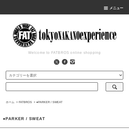
メニュー
Welcome to FATBROS online shopping
ホーム
>
FATBROS
>
●PARKER / SWEAT
●PARKER / SWEAT