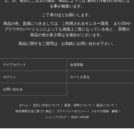
土、日、祝日にご注文の場合、商品によっては 週明け月曜日の出荷にな
る事が御座います。
ご了承のほどお願いします。
商品の色、質感につきましては、ご利用されるモニター環境、 またOSや
ブラウザのバージョンによっても画面上ご覧になっている色と、 実際の
商品の色が多少異なる場合がございます。
商品に関するご質問は、お気軽にお問い合わせ下さい。
マイアカウント
会員登録
ログイン
カートを見る
お問い合わせ
ホーム
/
支払い方法について
/
配送・送料について
/
返品について
/
特定商取引法に基づく表記
/
プライバシーポリシー
/
メルマガ登録・解除
/
ショップブログ
/
RSS
/
ATOM