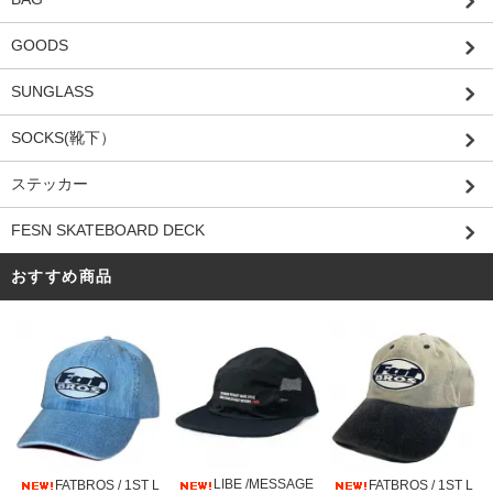
GOODS
SUNGLASS
SOCKS(靴下）
ステッカー
FESN SKATEBOARD DECK
おすすめ商品
LIBE /MESSAGE
FATBROS / 1ST L
FATBROS / 1ST L