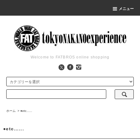
メニュー
Welcome to FATBROS online shopping
ホーム
>
●etc......
●etc......