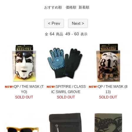
おすすめ順
価格順
新着順
< Prev
Next >
64
49
60
全
商品
-
表示
QP / THE MASK (T
SPITFIRE / CLASS
QP / THE MASK (8
YO)
IC SWIRL GROVE
13)
SOLD OUT
SOLD OUT
SOLD OUT